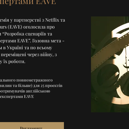
кспертами EAVE
мія у партнерстві з Netflix та
eurs (EAVE) оголосила про
 “Розробка сценаріїв та
пертами EAVE”. Головна мета -
 в Україні та по всьому
 переміщені через війну, з
 їх роботи.
інального повнометражного
хвилин та більше) для 25 проєктів
оотримувачів англійською
 експертами EAVE
Регламент