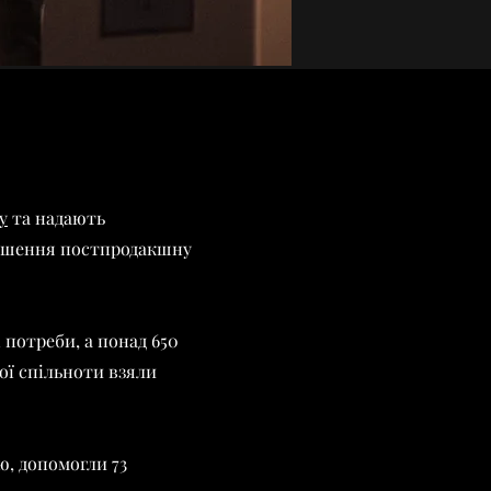
y
та надають
ершення постпродакшну
 потреби, а понад 650
ої спільноти взяли
ю, допомогли 73