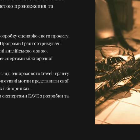
 метою продовження та
розробку сценарію свого проєкту.
і Програми Грантоотримувачі
ені англійською мовою.
 експертами міжнародної
гляді одноразового travel-гранту
римувачі могли представити свої
 і кіноринках.
 з експертами EAVE з розробки та