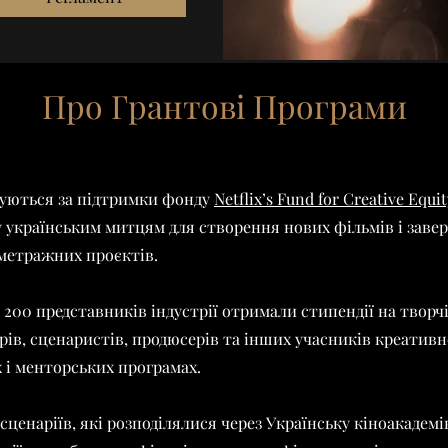
Про Грантові Програми
ізуються за підтримки фонду
Netflix’s Fund for Creative Equit
 українським митцям для створення нових фільмів і зав
метражних проєктів.
 200 представників індустрії отримали стипендії на творчі
рів, сценаристів, продюсерів та інших учасників креативн
 і менторських програмах.
сценаріїв, які розподілялися через Українську кіноакадемі