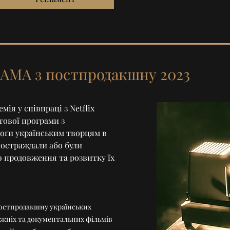
МА з постпродакшну 2023
мія у співпраці з Netflix
тової програми з
оги українським творцям в
 постраждали або були
ю продовження та розвитку їх
 постпродакшну українських
жніх та документальних фільмів