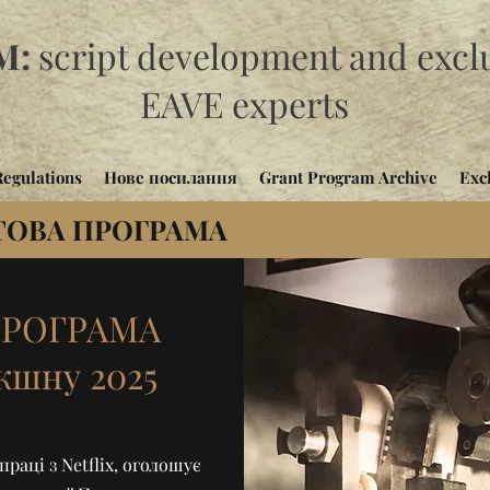
M:
script development and exclu
EAVE experts
Regulations
Нове посилання
Grant Program Archive
Exc
ТОВА ПРОГРАМА
ПРОГРАМА
кшну 2025
раці з Netflix, оголошує