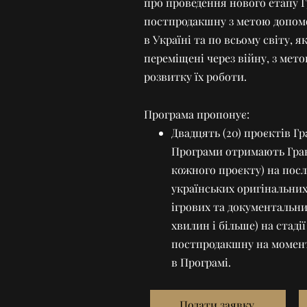
про проведення нового етапу 
постпродакшну з метою допом
в Україні та по всьому світу, 
переміщені через війну, з мет
розвитку їх роботи.
Програма пропонує:
Двадцять (20) проєктів Г
Програми отримають Грант
кожного проєкту) на пос
українських оригінальн
ігрових та документальни
хвилин і більше) на стаді
постпродакшну на момент 
в Програмі.
Подати заявку