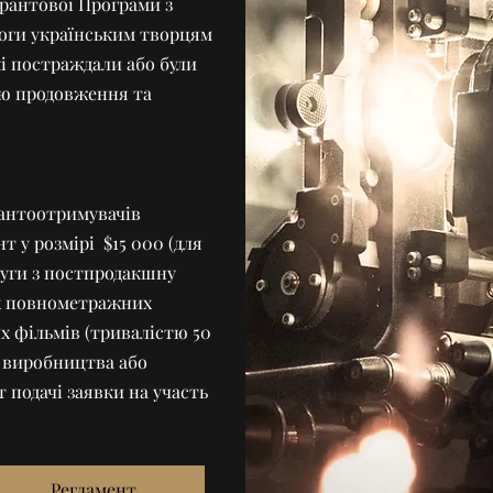
Грантової Програми з
оги українським творцям
які постраждали або були
ою продовження та
рантоотримувачів
 у розмірі $15 000 (для
луги з постпродакшну
их повнометражних
х фільмів (тривалістю 50
ї виробництва або
подачі заявки на участь
Регламент