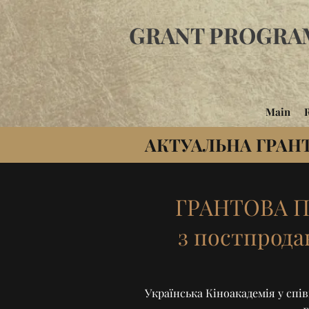
GRANT PROGRA
Main
АКТУАЛЬНА ГРАН
ГРАНТОВА 
з постпрода
Українська Кіноакадемія у співп