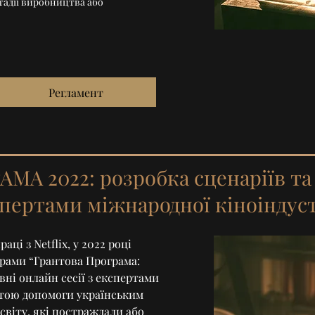
стадії виробництва або
Регламент
МА 2022: розробка сценаріїв та
спертами міжнародної кіноіндуст
аці з Netflix, у 2022 році
рами “Грантова Програма:
вні онлайн сесії з експертами
метою допомоги українським
 світу, які постраждали або