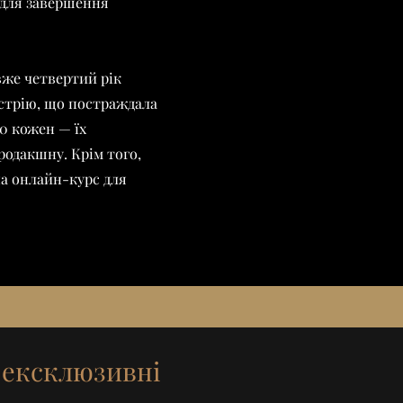
 для завершення
вже четвертий рік
устрію, що постраждала
0 кожен — їх
родакшну. Крім того,
а онлайн-курс для
 ексклюзивні