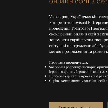
онлайн сесії з е
У 2024 році Українська кіноакаде
European Audiovisual Entrepren
проведення Грантової Програми
ексклюзивні онлайн сесії з екс
допомогти українським творцям
світу, які постраждали або були
метою продовження та розвитку
Програма пропонувала:
$10 000 на розробку сценарію ориг
ігрового фільму (тривалістю від 70 
Переклад сценаріїв проєктів-Грант
Серію ексклюзивних онлайн сесій з
Грантоотримувачі