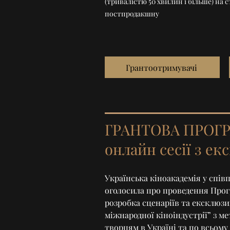
(тривалістю 50 хвилин і більше) на 
постпродакшну
Грантоотримувачі
ГРАНТОВА ПРОГРА
онлайн сесії з ек
Українська кіноакадемія у співпр
оголосила про проведення Прог
розробка сценаріїв та ексклюзи
міжнародної кіноіндустрії” з 
творцям в Україні та по всьому