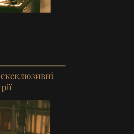
 ексклюзивні
рії