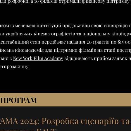
адії розробки, а 10 фільмів отримали фінансову підтримку
разом із мережею інституцій продовжили свою співпрацю 
чи українських кінематографістів та національну кіноінд
асштабніший етап передбачає надання 20 грантів по $15 00
їнська кіноакадемія для підтримки фільмів на етапі постп
льно з
New York Film Academy
відкривають прийом заявок н
остпродакшну.
 ПРОГРАМ
МА 2024: Розробка сценаріїв та