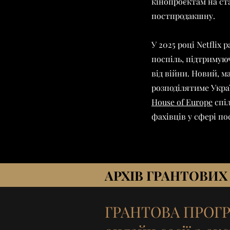
кінопроєктам на ст
постпродакшну.
У 2025 році
Netflix 
поспіль, підтримую
від війни. Новий, м
розподілятиме Укра
House of Europe
спі
фахівців у сфері п
АРХІВ ГРАНТОВИХ
ГРАНТОВА ПРОГРА