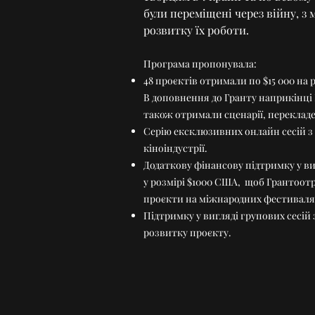
були переміщені через війну, з
розвитку їх роботи.
Програма пропонувала:
48 проєктів отримали по $15 000 на 
В доповнення до Гранту наприкінц
також отримали сценарії, переклад
Серію ексклюзивних онлайн сесій з
кіноіндустрії.
Додаткову фінансову підтримку у ви
у розмірі $1000 США, щоб Грантоот
проєкти на міжнародних фестивалях
Підтримку у вигляді групових сесій
розвитку проєкту.